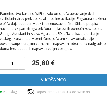
Pametno dvo-kanalno WiFi-stikalo omogoča upravljanje dveh
svetlobnih virov prek dotika ali mobilne aplikacije. Elegantna steklena
plošča daje sodoben videz in se enostavno čisti. Stikalo podpira
nadzor prek pametnega telefona in glasovnih pomočnikov, kot sta
Google Assistant in Alexa. Vgrajene LED lučke prikazujejo stanje
vsakega kanala, tudi v temi. Omogoča urnike, avtomatizacije in
povezovanje z drugimi pametnimi napravami. Idealno za nadgradnjo
doma brez dodatnih naprav ali večjih posegov.
-
25,80 €
+
V KOŠARICO
Na zalogi
Odpošljemo v roku
3-5
delovnih dni.