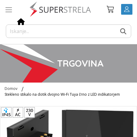
Preskoči
Košarica
na
vsebino
TRGOVINA
Domov
Stekleno stikalo na dotik dvojno Wi-Fi Tuya črno z LED indikatorjem
Preskoči
na
konec
galerije
slik