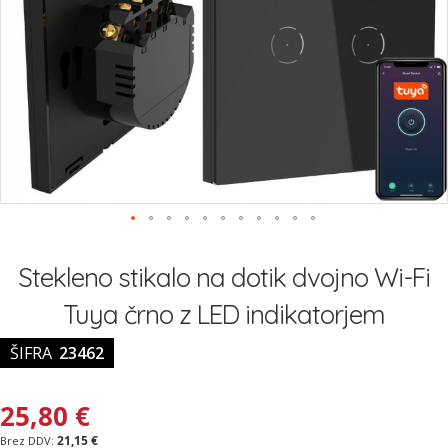
Preskoči
na
Stekleno stikalo na dotik dvojno Wi-Fi
začetek
galerije
Tuya črno z LED indikatorjem
slik
ŠIFRA
23462
25,80 €
21,15 €