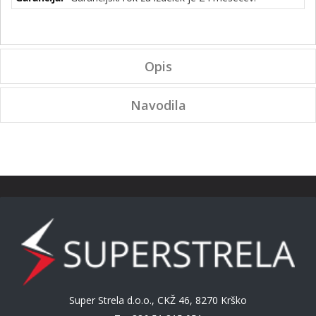
Opis
Navodila
Super Strela d.o.o., CKŽ 46, 8270 Krško