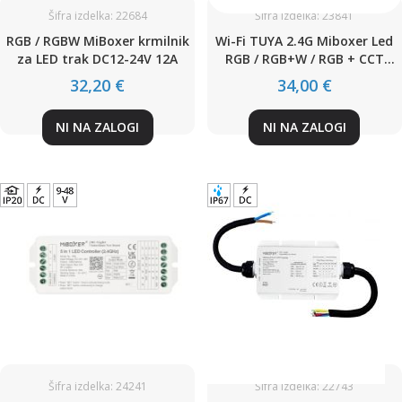
Šifra izdelka: 22684
Šifra izdelka: 23841
RGB / RGBW MiBoxer krmilnik
Wi-Fi TUYA 2.4G Miboxer Led
za LED trak DC12-24V 12A
RGB / RGB+W / RGB + CCT
krmilnik za Led trak 12-48V
32,20 €
34,00 €
15A
NI NA ZALOGI
NI NA ZALOGI
Šifra izdelka: 24241
Šifra izdelka: 22743