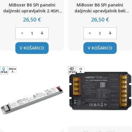
MiBoxer B6 SPI panelni
MiBoxer B6 SPI panelni
daljinski upravljalnik 2.4GHz
daljinski upravljalnik beli
za dinamične LED trakove
2.4GHz za dinamične LED
26,50 €
26,50 €
(stenski kontroler RGB SPI)
trakove (stenski kontroler
RGB SPI)
-
-
+
+
V KOŠARICO
V KOŠARICO
900mA
15
A
A