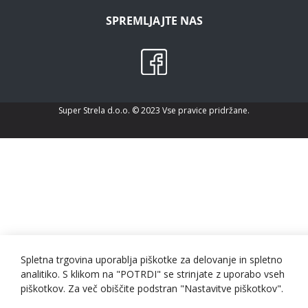
SPREMLJAJTE NAS
Super Strela d.o.o. © 2023 Vse pravice pridržane.
Spletna trgovina uporablja piškotke za delovanje in spletno
analitiko. S klikom na "POTRDI" se strinjate z uporabo vseh
piškotkov. Za več obiščite podstran "Nastavitve piškotkov".