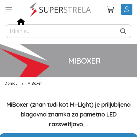
Preskoči
Košarica
na
vsebino
MIBOXER
Domov
MiBoxer
MiBoxer (znan tudi kot Mi-Light) je priljubljena
blagovna znamka za pametno LED
razsvetljavo,...