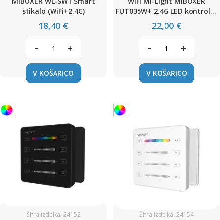
MiBOXER WL-SW1 Smart
WiFi Mi-Light MIBOXER
stikalo (WiFi+2.4G)
FUT035W+ 2.4G LED kontroler
2v1 / Enobarvno ali
18,40 €
22,00 €
dvobarvno CCT krmiljenje /
DC12-24V / 12A
-
-
+
+
V KOŠARICO
V KOŠARICO
Šifra izdelka: 24152
Šifra izdelka: 24154