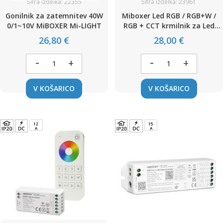
Šifra izdelka: 22355
Šifra izdelka: 23961
Gonilnik za zatemnitev 40W
Miboxer Led RGB / RGB+W /
0/1~10V MiBOXER Mi-LIGHT
RGB + CCT krmilnik za Led
trak 12-48V 30A
26,80 €
28,00 €
-
-
+
+
V KOŠARICO
V KOŠARICO
12
15
A
A