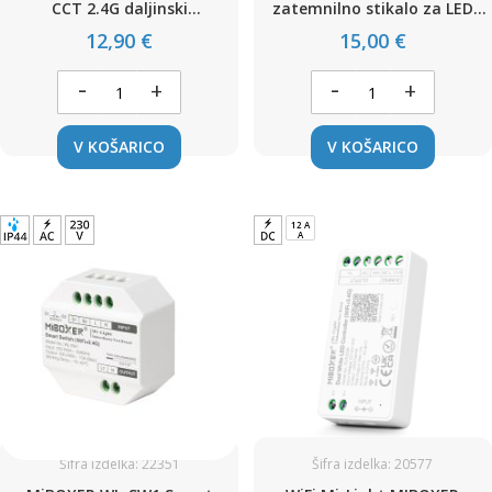
CCT 2.4G daljinski
zatemnilno stikalo za LED
upravljalnik MiBoxer / C1
svetila
12,90 €
15,00 €
-
-
+
+
V KOŠARICO
V KOŠARICO
12 A
A
Šifra izdelka: 22351
Šifra izdelka: 20577