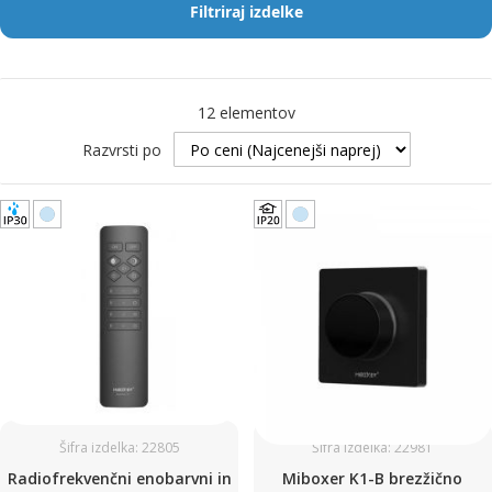
Filtriraj izdelke
12
elementov
Razvrsti po
Šifra izdelka: 22805
Šifra izdelka: 22981
Radiofrekvenčni enobarvni in
Miboxer K1-B brezžično