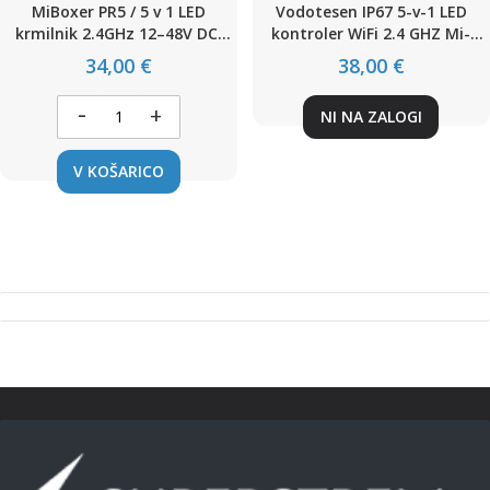
MiBoxer PR5 / 5 v 1 LED
Vodotesen IP67 5-v-1 LED
krmilnik 2.4GHz 12–48V DC,
kontroler WiFi 2.4 GHZ Mi-
20A, WiFi Ready – za
Light MIBOXER
34,00 €
38,00 €
enobarvne, CCT, RGB, RGBW
in RGB+CCT LED trakove
-
+
NI NA ZALOGI
V KOŠARICO