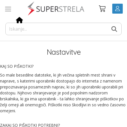
Preskoči
Košarica
na
vsebino
Nastavitve
KAJ SO PIŠKOTKI?
So male besedilne datoteke, ki jih večina spletnih mest shrani v
naprave, s katerimi uporabniki dostopajo do interneta z namenom
prepoznavanja posameznih naprav, ki so jih uporabniki uporabili pri
dostopu. Njihovo shranjevanje je pod popolnim nadzorom
brskalnika, ki ga ima uporabnik - ta lahko shranjevanje piškotkov po
želji omeji ali onemogoči. Piškotki niso škodljivi in so vedno časovno
omejeni.
ZAKAJ SO PIŠKOTKI POTREBNI?