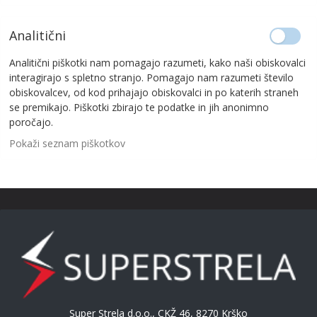
Analitični
Analitični piškotki nam pomagajo razumeti, kako naši obiskovalci
interagirajo s spletno stranjo. Pomagajo nam razumeti število
obiskovalcev, od kod prihajajo obiskovalci in po katerih straneh
se premikajo. Piškotki zbirajo te podatke in jih anonimno
poročajo.
Pokaži seznam piškotkov
Super Strela d.o.o., CKŽ 46, 8270 Krško