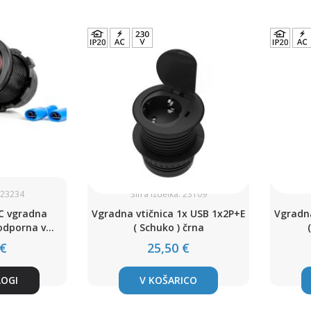
: 23234
Šifra izdelka: 23109
C vgradna
Vgradna vtičnica 1x USB 1x2P+E
Vgradna
oodporna v
( Schuko ) črna
m ohišju
 €
25,50 €
LOGI
V KOŠARICO