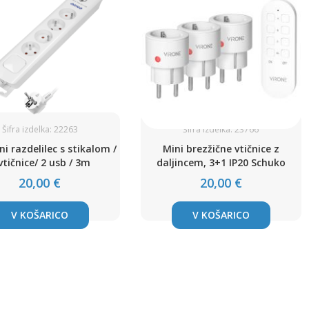
Šifra izdelka: 22263
Šifra izdelka: 23766
ni razdelilec s stikalom /
Mini brezžične vtičnice z
vtičnice/ 2 usb / 3m
daljincem, 3+1 IP20 Schuko
20,00 €
20,00 €
V KOŠARICO
V KOŠARICO