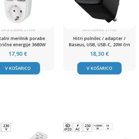
Šifra izdelka: 21534
Šifra izdelka: 21730
talni merilnik porabe
Hitri polnilec / adapter /
trične energije 3680W
Baseus, USB, USB-C, 20W črn
17,90 €
18,30 €
V KOŠARICO
V KOŠARICO
>2300W
10
W
A