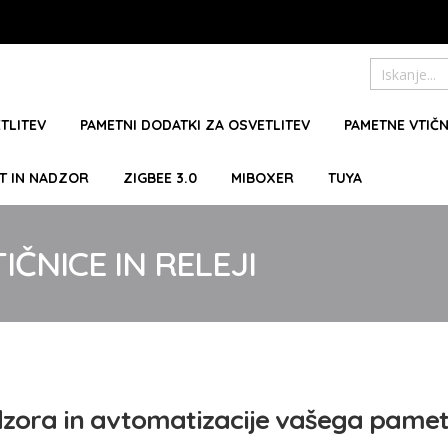
Preskoči
Iskanje
na
vsebino
TLITEV
PAMETNI DODATKI ZA OSVETLITEV
PAMETNE VTIČN
T IN NADZOR
ZIGBEE 3.0
MIBOXER
TUYA
ČNICE IN RELEJI
nadzora in avtomatizacije vašega pame