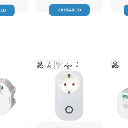
V KOŠARICO
ICO
>
10
2000W
A
W