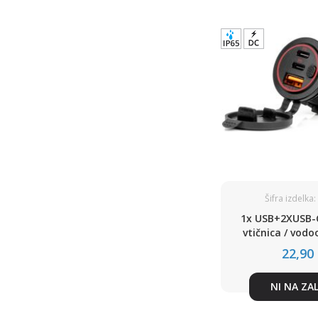
Šifra izdelka
1x USB+2XUSB-
vtičnica / vod
aluminijaste
22,90
NI NA ZA