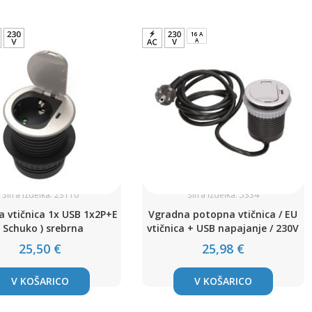
16 A
A
Šifra izdelka: 23110
Šifra izdelka: 5334
 vtičnica 1x USB 1x2P+E
Vgradna potopna vtičnica / EU
( Schuko ) srebrna
vtičnica + USB napajanje / 230V
25,50 €
25,98 €
V KOŠARICO
V KOŠARICO