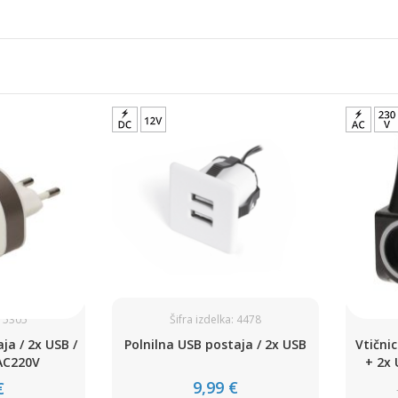
: 5305
Šifra izdelka: 4478
ja / 2x USB /
Polnilna USB postaja / 2x USB
Vtičnic
AC220V
+ 2x 
9,99 €
€