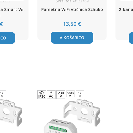
: 23553
Šifra izdelka: 23769
ya Smart Wi-
Pametna WiFi vtičnica Schuko
2-kana
E
13,50 €
 €
V KOŠARICO
ICO
10
>2300
10
A
W
A