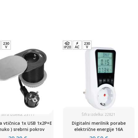
Šifra izdelka: 23111
Šifra izdelka: 22821
 vtičnica 1x USB 1x2P+E
Digitalni merilnik porabe
huko ) srebrni pokrov
električne energije 16A