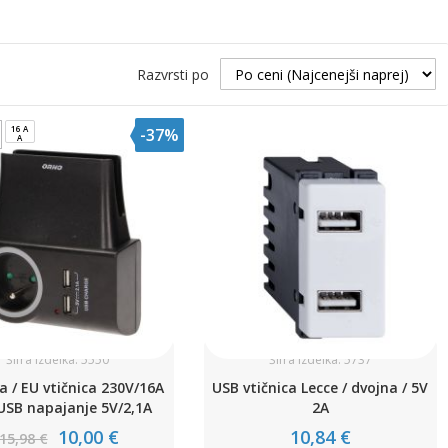
Razvrsti po
16 A
-37%
A
Šifra izdelka: 5550
Šifra izdelka: 5737
a / EU vtičnica 230V/16A
USB vtičnica Lecce / dvojna / 5V
USB napajanje 5V/2,1A
2A
10,00 €
10,84 €
15,98 €