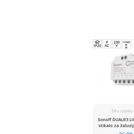
>3300
W
W
Šifra izdelka
Sonoff DUALR3 L
stikalo za žaluzij
porabe energij