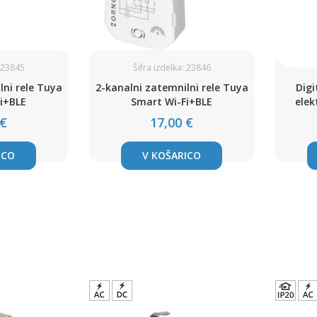
: 23845
Šifra izdelka: 23846
lni rele Tuya
2-kanalni zatemnilni rele Tuya
Digi
i+BLE
Smart Wi-Fi+BLE
elek
 €
17,00 €
ICO
V KOŠARICO