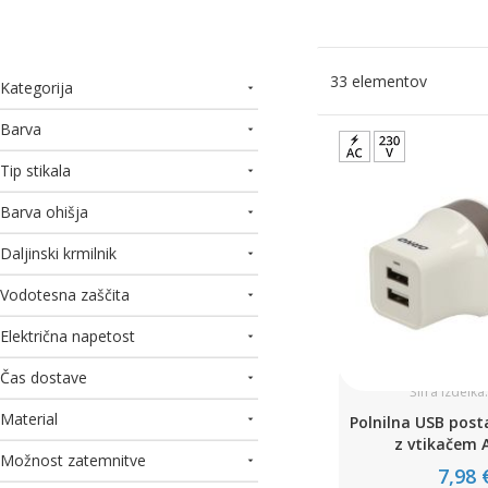
33
elementov
Kategorija
Barva
Tip stikala
Barva ohišja
Daljinski krmilnik
Vodotesna zaščita
Električna napetost
Čas dostave
Šifra izdelka
Material
Polnilna USB posta
z vtikačem 
Možnost zatemnitve
7,98 