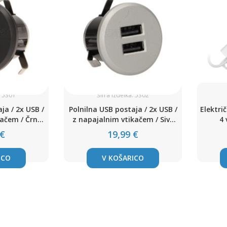
: 5301
Šifra izdelka: 5302
ja / 2x USB /
Polnilna USB postaja / 2x USB /
Električ
kačem / Črne
z napajalnim vtikačem / Sive
4 
barve
 €
19,99 €
ICO
V KOŠARICO