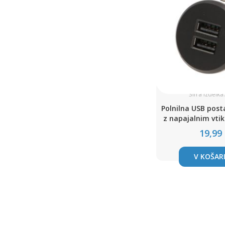
Šifra izdelka
Polnilna USB posta
z napajalnim vti
barve
19,99
V KOŠAR