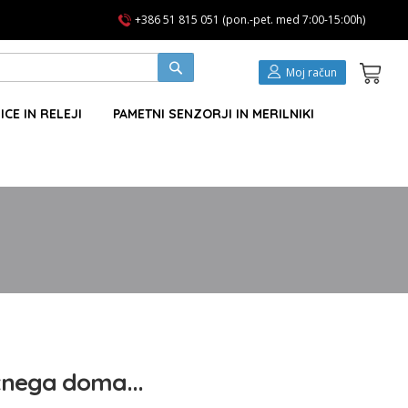
+386 51 815 051 (pon.-pet. med 7:00-15:00h)
Koša
Moj račun
ICE IN RELEJI
PAMETNI SENZORJI IN MERILNIKI
tnega doma...