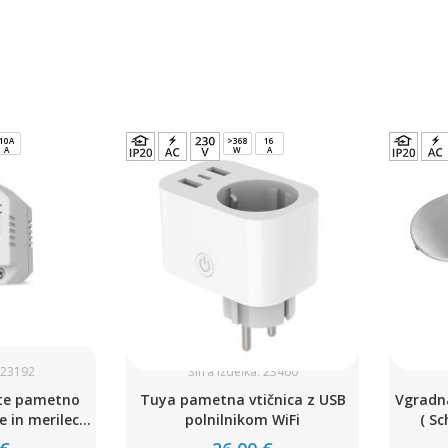
10A
>368
16
A
W
A
: 23192
Šifra izdelka: 23460
ite pametno
Tuya pametna vtičnica z USB
Vgradna
e in merilec
polnilnikom WiFi
( Sc
e, Wi-Fi,