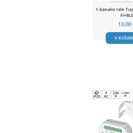
Šifra izdelka
1-kanalni rele Tu
Fi+BL
13,00
V KOŠAR
>2300
W