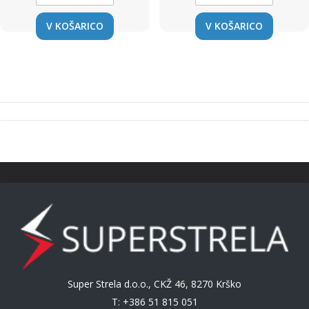
V KOŠARICO
V KOŠARICO
Super Strela d.o.o., CKŽ 46, 8270 Krško
T: +386 51 815 051