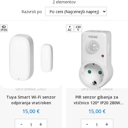
2
elementov
Razvrsti po
Šifra izdelka: 23557
Šifra izdelka: 24058
Tuya Smart Wi-Fi senzor
PIR senzor gibanja za
odpiranja vrat/oken
vtičnico 120° IP20 280W
Schuko
15,00 €
15,00 €
-
-
+
+