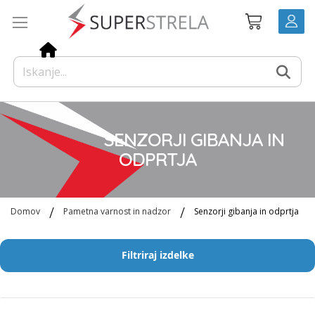
Preskoči
Košarica
na
vsebino
SENZORJI GIBANJA IN
ODPRTJA
Domov
Pametna varnost in nadzor
Senzorji gibanja in odprtja
Filtriraj izdelke