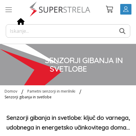
Preskoči
Košarica
na
vsebino
SENZORJI GIBANJA IN
SVETLOBE
Domov
Pametni senzorji in merilniki
Senzorji gibanja in svetlobe
Senzorji gibanja in svetlobe: ključ do varnega,
udobnega in energetsko učinkovitega doma...