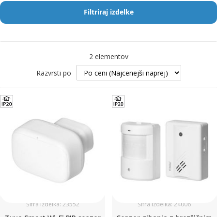
Filtriraj izdelke
2
elementov
Razvrsti po
Šifra izdelka: 23552
Šifra izdelka: 24006