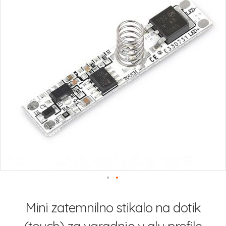
slik
Preskoči
na
Mini zatemnilno stikalo na dotik
začetek
galerije