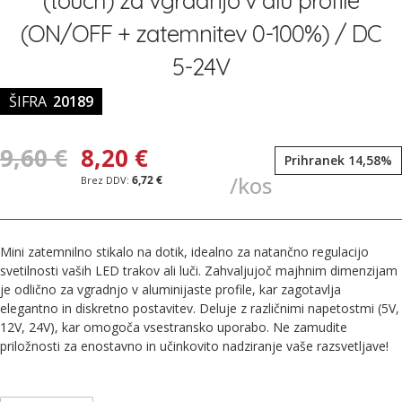
(touch) za vgradnjo v alu profile
slik
(ON/OFF + zatemnitev 0-100%) / DC
5-24V
ŠIFRA
20189
9,60 €
8,20 €
Prihranek 14,58%
/kos
6,72 €
Mini zatemnilno stikalo na dotik, idealno za natančno regulacijo
svetilnosti vaših LED trakov ali luči. Zahvaljujoč majhnim dimenzijam
je odlično za vgradnjo v aluminijaste profile, kar zagotavlja
elegantno in diskretno postavitev. Deluje z različnimi napetostmi (5V,
12V, 24V), kar omogoča vsestransko uporabo. Ne zamudite
priložnosti za enostavno in učinkovito nadziranje vaše razsvetljave!