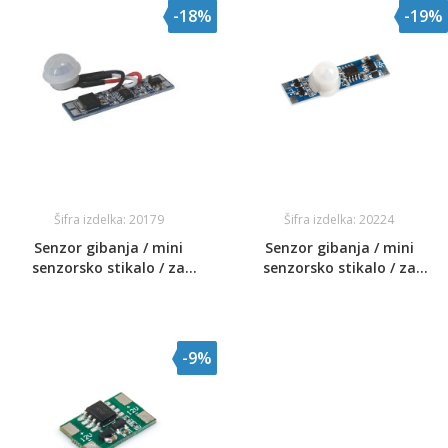
-18%
-19%
Šifra izdelka: 20179
Šifra izdelka: 20224
Senzor gibanja / mini
Senzor gibanja / mini
senzorsko stikalo / za
senzorsko stikalo / za
vgradnjo v alu profile /
vgradnjo v alu profile / max
DC12-24V
4A / DC12-24V
-9%