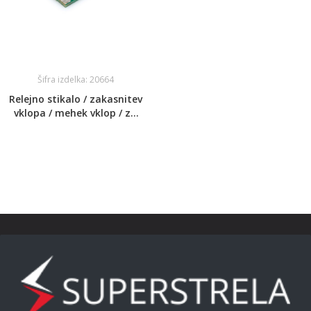
Šifra izdelka: 20664
Relejno stikalo / zakasnitev
vklopa / mehek vklop / za
vgradnjo v alu profile / max
3A / DC12