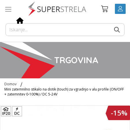
Preskoči
Košarica
na
vsebino
TRGOVINA
Domov
Mini zatemnilno stikalo na dotik (touch) za vgradnjo v alu profile (ON/OFF
+ zatemnitev 0-100%) / DC 5-24V
Preskoči
-15%
na
konec
galerije