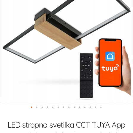
Preskoči
na
LED stropna svetilka CCT TUYA App
začetek
galerije