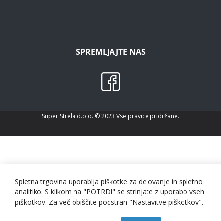
SPREMLJAJTE NAS
Super Strela d.o.o. © 2023 Vse pravice pridržane.
Spletna trgovina uporablja piškotke za delovanje in spletno
analitiko. S klikom na "POTRDI" se strinjate z uporabo vseh
piškotkov. Za več obiščite podstran "Nastavitve piškotkov".