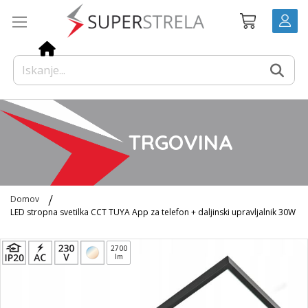
Preskoči
Košarica
na
vsebino
TRGOVINA
Domov
LED stropna svetilka CCT TUYA App za telefon + daljinski upravljalnik 30W
Preskoči
2700
na
lm
konec
galerije
slik