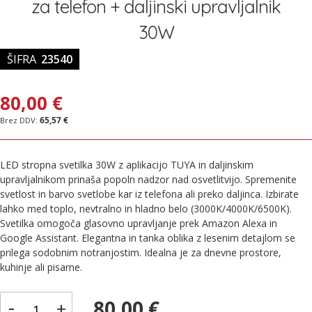
za telefon + daljinski upravljalnik
slik
30W
ŠIFRA
23540
80,00 €
65,57 €
LED stropna svetilka 30W z aplikacijo TUYA in daljinskim
upravljalnikom prinaša popoln nadzor nad osvetlitvijo. Spremenite
svetlost in barvo svetlobe kar iz telefona ali preko daljinca. Izbirate
lahko med toplo, nevtralno in hladno belo (3000K/4000K/6500K).
Svetilka omogoča glasovno upravljanje prek Amazon Alexa in
Google Assistant. Elegantna in tanka oblika z lesenim detajlom se
prilega sodobnim notranjostim. Idealna je za dnevne prostore,
kuhinje ali pisarne.
-
80,00 €
+